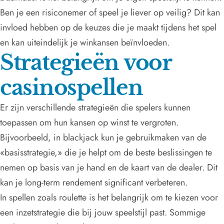
Ben je een risiconemer of speel je liever op veilig? Dit kan
invloed hebben op de keuzes die je maakt tijdens het spel
en kan uiteindelijk je winkansen beïnvloeden.
Strategieën voor
casinospellen
Er zijn verschillende strategieën die spelers kunnen
toepassen om hun kansen op winst te vergroten.
Bijvoorbeeld, in blackjack kun je gebruikmaken van de
«basisstrategie,» die je helpt om de beste beslissingen te
nemen op basis van je hand en de kaart van de dealer. Dit
kan je long-term rendement significant verbeteren.
In spellen zoals roulette is het belangrijk om te kiezen voor
een inzetstrategie die bij jouw speelstijl past. Sommige