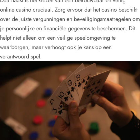
Daarnaast is het kiezen van een betrouwbaar en veilig
online casino cruciaal. Zorg ervoor dat het casino beschikt
over de juiste vergunningen en beveiligingsmaatregelen om
je persoonlijke en financiële gegevens te beschermen. Dit
helpt niet alleen om een veilige speelomgeving te
waarborgen, maar verhoogt ook je kans op een
verantwoord spel.