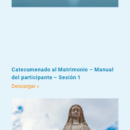
Catecumenado al Matrimonio – Manual
del participante – Sesión 1
Descargar »