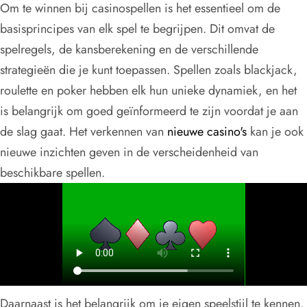
Om te winnen bij casinospellen is het essentieel om de
basisprincipes van elk spel te begrijpen. Dit omvat de
spelregels, de kansberekening en de verschillende
strategieën die je kunt toepassen. Spellen zoals blackjack,
roulette en poker hebben elk hun unieke dynamiek, en het
is belangrijk om goed geïnformeerd te zijn voordat je aan
de slag gaat. Het verkennen van
nieuwe casino's
kan je ook
nieuwe inzichten geven in de verscheidenheid van
beschikbare spellen.
Daarnaast is het belangrijk om je eigen speelstijl te kennen.