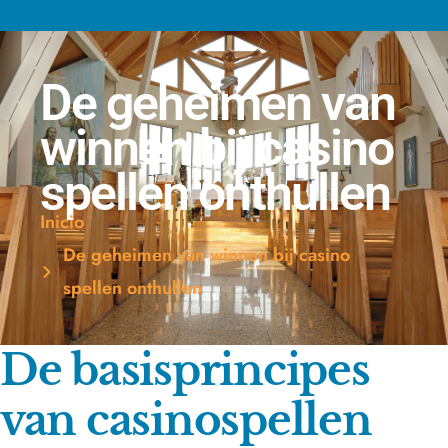
De geheimen van
winnen bij casino
spellen onthullen
Inicio
De geheimen van winnen bij casino
spellen onthullen
De basisprincipes
van casinospellen