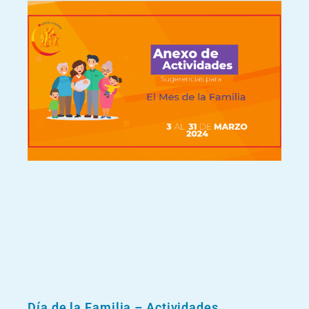
Día de la Familia – Actividades