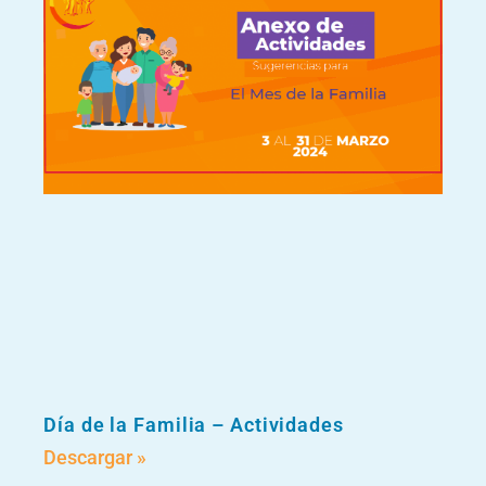
Día de la Familia – Actividades
Descargar »