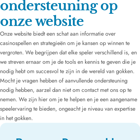
ondersteuning op
onze website
Onze website biedt een schat aan informatie over
casinospellen en strategieën om je kansen op winnen te
vergroten. We begrijpen dat elke speler verschillend is, en
we streven ernaar om je de tools en kennis te geven die je
nodig hebt om succesvol te zijn in de wereld van gokken.
Mocht je vragen hebben of aanvullende ondersteuning
nodig hebben, aarzel dan niet om contact met ons op te
nemen. We zijn hier om je te helpen en je een aangename
speelervaring te bieden, ongeacht je niveau van expertise
in het gokken.