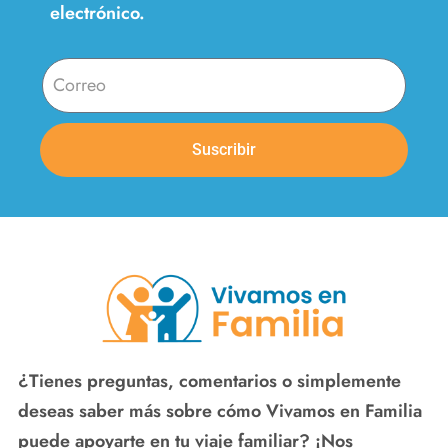
electrónico.
Suscribir
¿Tienes preguntas, comentarios o simplemente
deseas saber más sobre cómo Vivamos en Familia
puede apoyarte en tu viaje familiar? ¡Nos