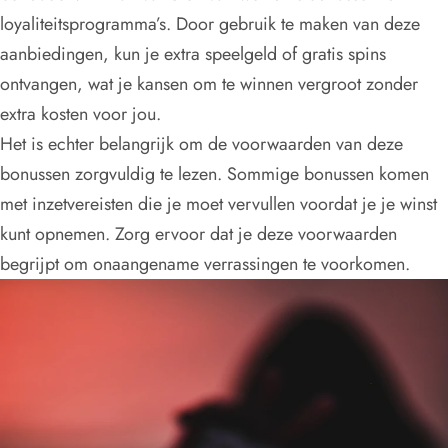
loyaliteitsprogramma’s. Door gebruik te maken van deze
aanbiedingen, kun je extra speelgeld of gratis spins
ontvangen, wat je kansen om te winnen vergroot zonder
extra kosten voor jou.
Het is echter belangrijk om de voorwaarden van deze
bonussen zorgvuldig te lezen. Sommige bonussen komen
met inzetvereisten die je moet vervullen voordat je je winst
kunt opnemen. Zorg ervoor dat je deze voorwaarden
begrijpt om onaangename verrassingen te voorkomen.