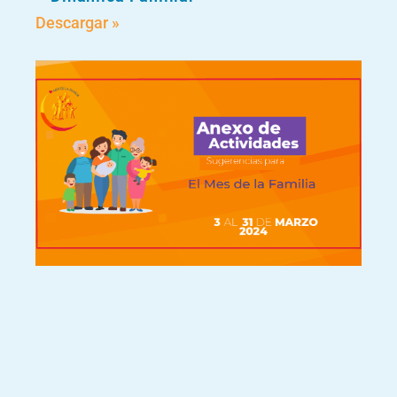
Descargar »