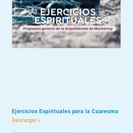
Ejercicios Espirituales para la Cuaresma
Descargar »