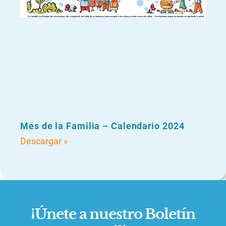
Mes de la Familia – Calendario 2024
Descargar »
¡Únete a nuestro Boletín