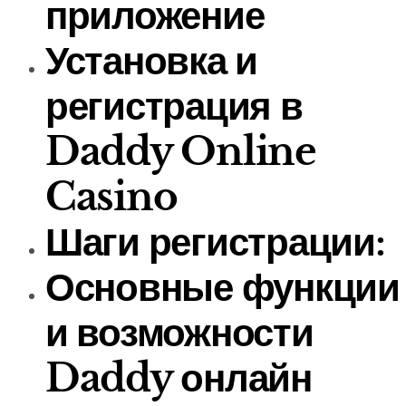
приложение
Установка и
регистрация в
Daddy Online
Casino
Шаги регистрации:
Основные функции
и возможности
Daddy онлайн