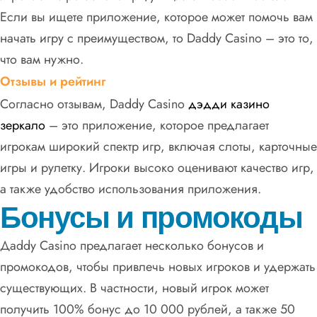
Если вы ищете приложение, которое может помочь вам
начать игру с преимуществом, то Daddy Casino – это то,
что вам нужно.
Отзывы и рейтинг
Согласно отзывам, Daddy Casino
дэдди казино
зеркало
– это приложение, которое предлагает
игрокам широкий спектр игр, включая слоты, карточные
игры и рулетку. Игроки высоко оценивают качество игр,
а также удобство использования приложения.
Бонусы и промокоды
Дaddy Casino предлагает несколько бонусов и
промокодов, чтобы привлечь новых игроков и удержать
существующих. В частности, новый игрок может
получить 100% бонус до 10 000 рублей, а также 50