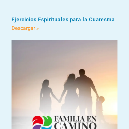
Ejercicios Espirituales para la Cuaresma
Descargar »