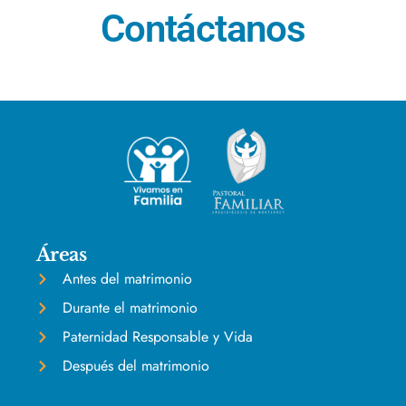
Contáctanos
Áreas
Antes del matrimonio
Durante el matrimonio
Paternidad Responsable y Vida
Después del matrimonio