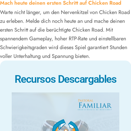
Mach heute deinen ersten Schritt auf Chicken Road
Warte nicht länger, um den Nervenkitzel von Chicken Road
zu erleben. Melde dich noch heute an und mache deinen
ersten Schritt auf die berüchtigte Chicken Road. Mit
spannendem Gameplay, hoher RTP-Rate und einstellbaren
Schwierigkeitsgraden wird dieses Spiel garantiert Stunden
voller Unterhaltung und Spannung bieten.
Recursos Descargables