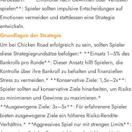
spielen**: Spieler sollten impulsive Entscheidungen auf
Emotionen vermeiden und stattdessen eine Strategie
entwickeln.
Grundlagen der Strategie
Um bei Chicken Road erfolgreich zu sein, sollten Spieler
diese Strategiegrundsätze befolgen:* **Einsatz 1–5% des
Bankrolls pro Runde**: Dieser Ansatz hilft Spielern, die
Kontrolle über ihre Bankroll zu behalten und finanziellen
Stress zu vermeiden.* **Konservative Ziele: 1,5x–2x**:
Spieler sollten auf konservative Ziele hinarbeiten, um Risiko
zu minimieren und Gewinne zu maximieren.*
**Ausgewogene Ziele: 3x–5x**: Für erfahrenere Spieler
bieten ausgewogene Ziele ein höheres Risiko-Rendite-
Verhältnis.* **Aggressives Spiel nur mit strengen Limits**: