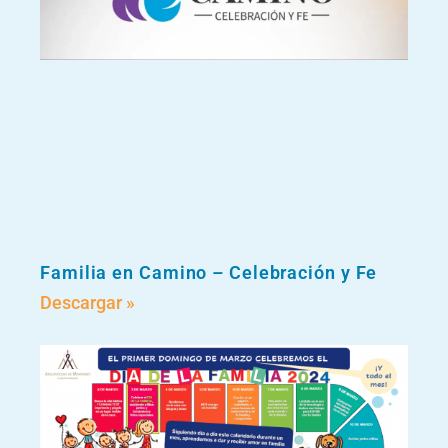
Familia en Camino – Celebración y Fe
Descargar »