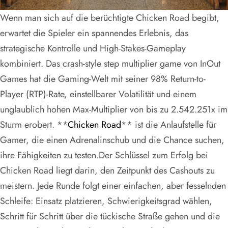
Wenn man sich auf die berüchtigte Chicken Road begibt,
erwartet die Spieler ein spannendes Erlebnis, das
strategische Kontrolle und High-Stakes-Gameplay
kombiniert. Das crash-style step multiplier game von InOut
Games hat die Gaming-Welt mit seiner 98% Return-to-
Player (RTP)-Rate, einstellbarer Volatilität und einem
unglaublich hohen Max-Multiplier von bis zu 2.542.251x im
Sturm erobert. **
Chicken Road
** ist die Anlaufstelle für
Gamer, die einen Adrenalinschub und die Chance suchen,
ihre Fähigkeiten zu testen.Der Schlüssel zum Erfolg bei
Chicken Road liegt darin, den Zeitpunkt des Cashouts zu
meistern. Jede Runde folgt einer einfachen, aber fesselnden
Schleife: Einsatz platzieren, Schwierigkeitsgrad wählen,
Schritt für Schritt über die tückische Straße gehen und die