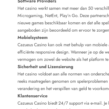
Software Providers
Het casino werkt samen met meer dan 50 verschill
Microgaming, NetEnt, Play’n Go. Deze partnersch
nieuwe games beschikbaar komen en dat alle spel
aangeboden zijn beoordeeld om ervoor te zorgen d
Mobielsysteem
Cazueus Casino kan ook met behulp van mobiele 
efficiënte responsive design. Wanneer je op de web
vermogen om zowel de website als het platform te 
Sicherheit und Lizensierung
Het casino voldoet aan alle normen van onderschei
reeks maatregelen genomen om spelerproblemen z
verandering en het verspillen van geld te voorkome
Klantenservice
Cazueus Casino biedt 24/7 support via e-mail. Je 