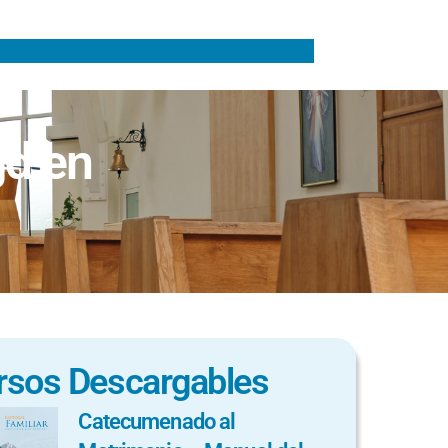
gd en
rsos Descargables
Catecumenado al