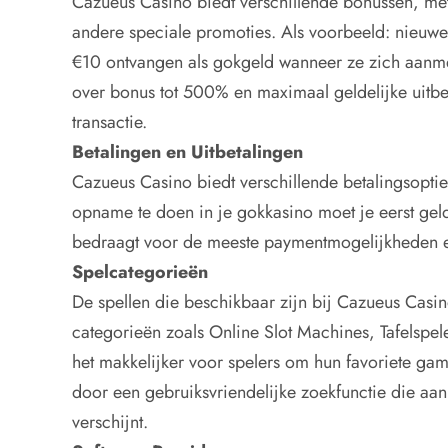
Cazueus Casino biedt verschillende bonussen, me
andere speciale promoties. Als voorbeeld: nieuwe
€10 ontvangen als gokgeld wanneer ze zich aanmel
over bonus tot 500% en maximaal geldelijke uitbe
transactie.
Betalingen en Uitbetalingen
Cazueus Casino biedt verschillende betalingsopti
opname te doen in je gokkasino moet je eerst geld
bedraagt voor de meeste paymentmogelijkheden 
Spelcategorieën
De spellen die beschikbaar zijn bij Cazueus Casi
categorieën zoals Online Slot Machines, Tafelspel
het makkelijker voor spelers om hun favoriete ga
door een gebruiksvriendelijke zoekfunctie die aan
verschijnt.