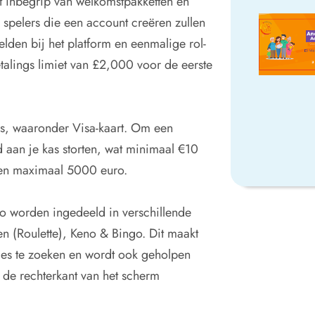
t inbegrip van welkomstpakketten en
 spelers die een account creëren zullen
den bij het platform en eenmalige rol-
talings limiet van £2,000 voor de eerste
es, waaronder Visa-kaart. Om een
 aan je kas storten, wat minimaal €10
en maximaal 5000 euro.
no worden ingedeeld in verschillende
en (Roulette), Keno & Bingo. Dit maakt
mes te zoeken en wordt ook geholpen
 de rechterkant van het scherm