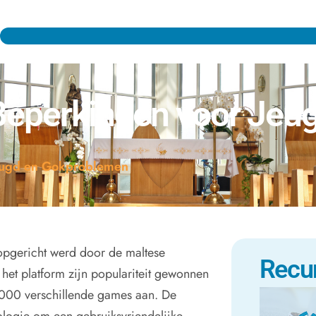
Beperkingen voor Jeu
eugd en Gokproblemen
opgericht werd door de maltese
Recu
 het platform zijn populariteit gewonnen
.000 verschillende games aan. De
logie om een gebruiksvriendelijke