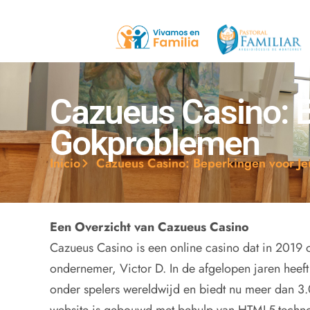
Cazueus Casino: 
Gokproblemen
Inicio
Cazueus Casino: Beperkingen voor J
Een Overzicht van Cazueus Casino
Cazueus Casino is een online casino dat in 2019 
ondernemer, Victor D. In de afgelopen jaren heeft
onder spelers wereldwijd en biedt nu meer dan 3
website is gebouwd met behulp van HTML5-techno