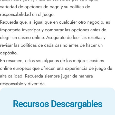
variedad de opciones de pago y su política de
responsabilidad en el juego.
Recuerda que, al igual que en cualquier otro negocio, es
importante investigar y comparar las opciones antes de
elegir un casino online. Asegúrate de leer las reseñas y
revisar las políticas de cada casino antes de hacer un
depósito.
En resumen, estos son algunos de los mejores casinos
online europeos que ofrecen una experiencia de juego de
alta calidad. Recuerda siempre jugar de manera
responsable y divertida.
Recursos Descargables