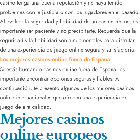
casino tenga una buena reputación y no haya tenido
problemas con la justicia o con los jugadores en el pasado.
Al evaluar la seguridad y fiabilidad de un casino online, es
importante ser paciente y no precipitarte. Recuerda que la
seguridad y la fiabilidad son fundamentales para disfrutar
de una experiencia de juego online segura y satisfactoria.
Los mejores casinos online fuera de España
Si estás buscando casinos online fuera de España, es
importante encontrar opciones seguras y fiables. A
continuación, te presento algunos de los mejores casinos
online internacionales que ofrecen una experiencia de
juego de alta calidad.
Mejores casinos
online europeos