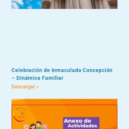
Celebración de Inmaculada Concepción
– Dinámica Familiar
Descargar »