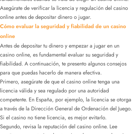
Asegúrate de verificar la licencia y regulación del casino
online antes de depositar dinero o jugar.
Cómo evaluar la seguridad y fiabilidad de un casino
online
Antes de depositar tu dinero y empezar a jugar en un
casino online, es fundamental evaluar su seguridad y
fiabilidad. A continuación, te presento algunos consejos
para que puedas hacerlo de manera efectiva.
Primero, asegúrate de que el casino online tenga una
licencia válida y sea regulado por una autoridad
competente. En España, por ejemplo, la licencia se otorga
a través de la Dirección General de Ordenación del Juego.
Si el casino no tiene licencia, es mejor evitarlo.
Segundo, revisa la reputación del casino online. Lee