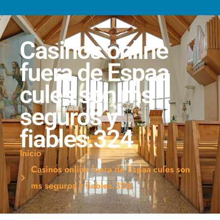
Casinos online
fuera de Espaa
cules son ms
seguros y
fiables.324
Inicio
Casinos online fuera de Espaa cules son
ms seguros y fiables.324