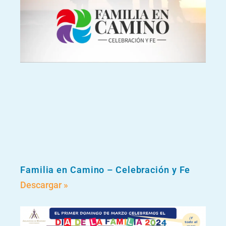
Familia en Camino – Celebración y Fe
Descargar »