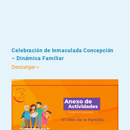
Celebración de Inmaculada Concepción
– Dinámica Familiar
Descargar »