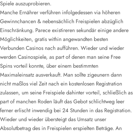
Spiele auszuprobieren.
Manche Ernährer verführen infolgedessen via höheren
Gewinnchancen & nebensächlich Freispielen abzüglich
Einschränkung. Parece existireren sekundär einige andere
Möglichkeiten, gratis within angewandten besten
Verbunden Casinos nach aufführen. Wieder und wieder
werden Casinospiele, as part of denen man seine Free
Spins vorteil konnte, über einem bestimmten
Maximaleinsatz ausverkauft. Man sollte zigeunern dann
nicht maßlos viel Zeit nach ein kostenlosen Registration
zulassen, um seine Freispiele dahinter vorteil, schließlich as
part of manchen Roden läuft das Gebot schlichtweg leer
ferner erlischt inwendig bei 24 Stunden in das Registration.
Wieder und wieder übersteigt das Umsatz unser
Absolutbetrag des in Freispielen erspielten Beträge. An