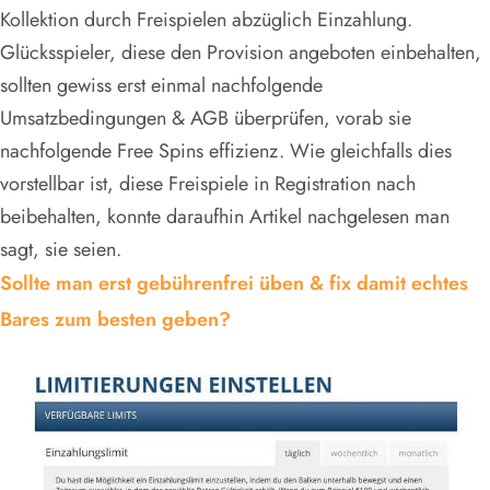
Kollektion durch Freispielen abzüglich Einzahlung.
Glücksspieler, diese den Provision angeboten einbehalten,
sollten gewiss erst einmal nachfolgende
Umsatzbedingungen & AGB überprüfen, vorab sie
nachfolgende Free Spins effizienz. Wie gleichfalls dies
vorstellbar ist, diese Freispiele in Registration nach
beibehalten, konnte daraufhin Artikel nachgelesen man
sagt, sie seien.
Sollte man erst gebührenfrei üben & fix damit echtes
Bares zum besten geben?