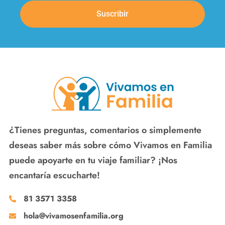
Suscribir
¿Tienes preguntas, comentarios o simplemente
deseas saber más sobre cómo Vivamos en Familia
puede apoyarte en tu viaje familiar? ¡Nos
encantaría escucharte!
81 3571 3358
hola@vivamosenfamilia.org