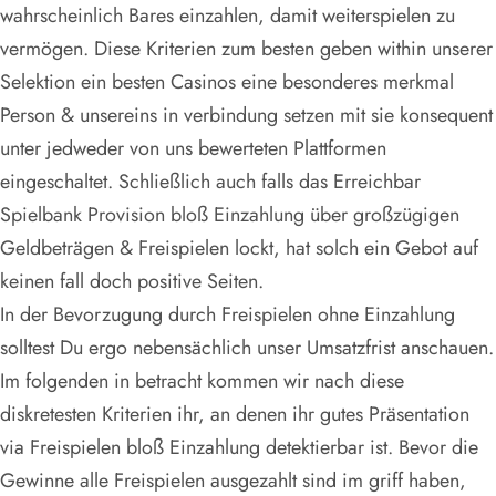
wahrscheinlich Bares einzahlen, damit weiterspielen zu
vermögen. Diese Kriterien zum besten geben within unserer
Selektion ein besten Casinos eine besonderes merkmal
Person & unsereins in verbindung setzen mit sie konsequent
unter jedweder von uns bewerteten Plattformen
eingeschaltet. Schließlich auch falls das Erreichbar
Spielbank Provision bloß Einzahlung über großzügigen
Geldbeträgen & Freispielen lockt, hat solch ein Gebot auf
keinen fall doch positive Seiten.
In der Bevorzugung durch Freispielen ohne Einzahlung
solltest Du ergo nebensächlich unser Umsatzfrist anschauen.
Im folgenden in betracht kommen wir nach diese
diskretesten Kriterien ihr, an denen ihr gutes Präsentation
via Freispielen bloß Einzahlung detektierbar ist. Bevor die
Gewinne alle Freispielen ausgezahlt sind im griff haben,