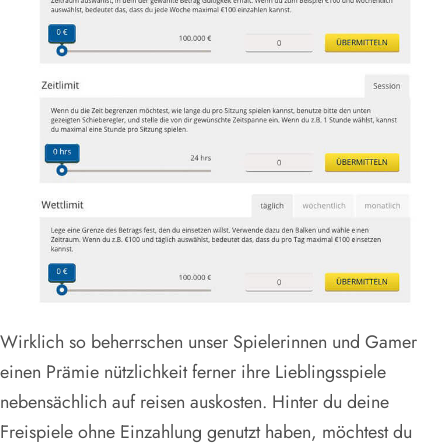
Wirklich so beherrschen unser Spielerinnen und Gamer
einen Prämie nützlichkeit ferner ihre Lieblingsspiele
nebensächlich auf reisen auskosten. Hinter du deine
Freispiele ohne Einzahlung genutzt haben, möchtest du