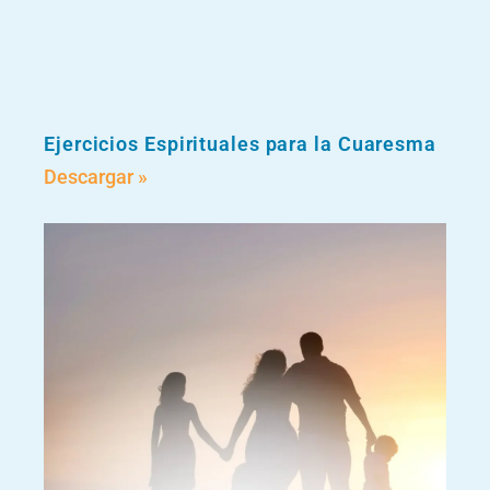
Ejercicios Espirituales para la Cuaresma
Descargar »