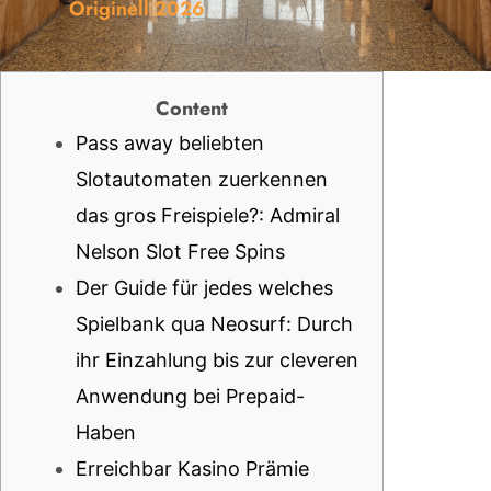
Originell 2026
Content
Pass away beliebten
Slotautomaten zuerkennen
das gros Freispiele?: Admiral
Nelson Slot Free Spins
Der Guide für jedes welches
Spielbank qua Neosurf: Durch
ihr Einzahlung bis zur cleveren
Anwendung bei Prepaid-
Haben
Erreichbar Kasino Prämie