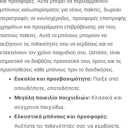
και προσφορές. Αυτά μπορεί να περιλαμβάνουν
μπόνους καλωσορίσματος για νέους παίκτες, δωρεάν
περιστροφές σε κουλοχέρηδες, προσφορές επιστροφής
χρημάτων και προγράμματα επιβράβευσης για τους
πιστούς παίκτες. Αυτά τα μπόνους μπορούν να
αυξήσουν τις πιθανότητές σου να κερδίσεις και να
επεκτείνουν τον χρόνο παιχνιδιού σου. Ωστόσο, είναι
σημαντικό να διαβάζεις προσεκτικά τους όρους και τις
προϋποθέσεις κάθε μπόνους πριν το διεκδικήσεις.
Ευκολία και προσβασιμότητα:
Παίξε από
οπουδήποτε, οποτεδήποτε.
Μεγάλη ποικιλία παιχνιδιών:
Κλασικά και
σύγχρονα παιχνίδια.
Ελκυστικά μπόνους και προσφορές:
Αυξήστε τις πιθανότητές σας να κερδίσετε.