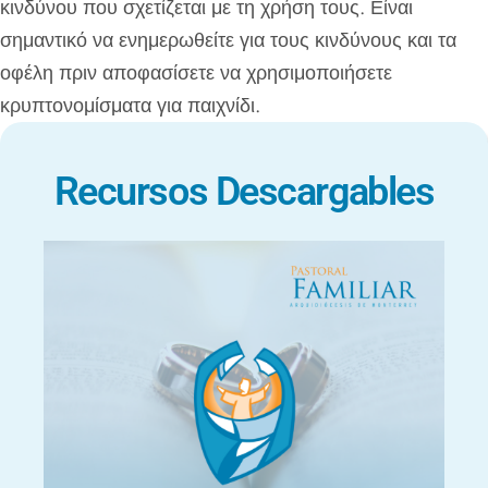
κινδύνου που σχετίζεται με τη χρήση τους. Είναι
σημαντικό να ενημερωθείτε για τους κινδύνους και τα
οφέλη πριν αποφασίσετε να χρησιμοποιήσετε
κρυπτονομίσματα για παιχνίδι.
Recursos Descargables