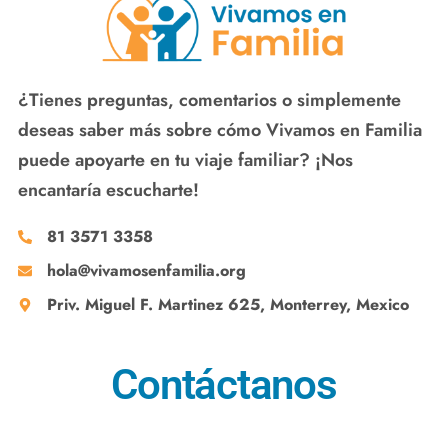
¿Tienes preguntas, comentarios o simplemente
deseas saber más sobre cómo Vivamos en Familia
puede apoyarte en tu viaje familiar? ¡Nos
encantaría escucharte!
81 3571 3358
hola@vivamosenfamilia.org
Priv. Miguel F. Martinez 625, Monterrey, Mexico
Contáctanos