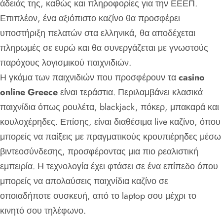
άδειάς της, καθώς και πληροφορίες για την ΕΕΕΠ.
Επιπλέον, ένα αξιόπιστο καζίνο θα προσφέρει
υποστήριξη πελατών στα ελληνικά, θα αποδέχεται
πληρωμές σε ευρώ και θα συνεργάζεται με γνωστούς
παρόχους λογισμικού παιχνιδιών.
Η γκάμα των παιχνιδιών που προσφέρουν τα
casino
online Greece
είναι τεράστια. Περιλαμβάνει κλασικά
παιχνίδια όπως ρουλέτα, blackjack, πόκερ, μπακαρά και
κουλοχέρηδες. Επίσης, είναι διαθέσιμα live καζίνο, όπου
μπορείς να παίξεις με πραγματικούς κρουπιέρηδες μέσω
βιντεοσύνδεσης, προσφέροντας μια πιο ρεαλιστική
εμπειρία. Η τεχνολογία έχει φτάσει σε ένα επίπεδο όπου
μπορείς να απολαύσεις παιχνίδια καζίνο σε
οποιαδήποτε συσκευή, από το laptop σου μέχρι το
κινητό σου τηλέφωνο.