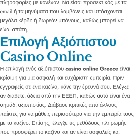
πληροφορίες με κανέναν. Να είσαι προσεκτικός με τα
email ή τα μηνύματα που λαμβάνεις και υπόσχονται
μεγάλα κέρδη ή δωρεάν μπόνους, καθώς μπορεί να
είναι απάτη.
Επιλογή Αξιόπιστου
Casino Online
Η επιλογή ενός αξιόπιστου
casino online Greece
είναι
κρίσιμη για μια ασφαλή και ευχάριστη εμπειρία. Πριν
εγγραφείς σε ένα καζίνο, κάνε την έρευνά σου. Ελέγξε
αν διαθέτει άδεια από την ΕΕΕΠ, καθώς αυτό είναι ένα
σημάδι αξιοπιστίας. Διάβασε κριτικές από άλλους
παίκτες για να μάθεις περισσότερα για την εμπειρία τους
με το καζίνο. Επίσης, έλεγξε τις μεθόδους πληρωμής
που προσφέρει το καζίνο και αν είναι ασφαλείς και