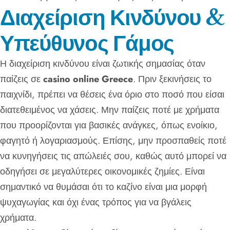
Διαχείριση Κινδύνου &
Υπεύθυνος Γάμος
Η διαχείριση κινδύνου είναι ζωτικής σημασίας όταν
παίζεις σε
casino online Greece
. Πριν ξεκινήσεις το
παιχνίδι, πρέπει να θέσεις ένα όριο στο ποσό που είσαι
διατεθειμένος να χάσεις. Μην παίζεις ποτέ με χρήματα
που προορίζονται για βασικές ανάγκες, όπως ενοίκιο,
φαγητό ή λογαριασμούς. Επίσης, μην προσπαθείς ποτέ
να κυνηγήσεις τις απώλειές σου, καθώς αυτό μπορεί να
οδηγήσει σε μεγαλύτερες οικονομικές ζημίες. Είναι
σημαντικό να θυμάσαι ότι το καζίνο είναι μια μορφή
ψυχαγωγίας και όχι ένας τρόπος για να βγάλεις
χρήματα.