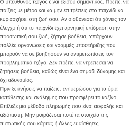
Ο υπεύθυνος τζόγος είναι εξίσου σημαντικός. Πρέπει να
παίζεις με μέτρο και να μην επιτρέπεις στο παιχνίδι να
κυριαρχήσει στη ζωή σου. Αν αισθάνεσαι ότι χάνεις τον
έλεγχο ή ότι το παιχνίδι έχει αρνητική επίδραση στην
προσωπική σου ζωή, ζήτησε βοήθεια. Υπάρχουν
πολλές οργανώσεις και γραμμές υποστήριξης που
μπορούν να σε βοηθήσουν να αντιμετωπίσεις τον
προβληματικό τζόγο. Δεν πρέπει να ντρέπεσαι να
ζητήσεις βοήθεια, καθώς είναι ένα σημάδι δύναμης και
όχι αδυναμίας.
Πριν ξεκινήσεις να παίζεις, ενημερώσου για τα όρια
κατάθεσης και ανάληψης που προσφέρει το καζίνο.
Επίλεξε μια μέθοδο πληρωμής που είναι ασφαλής και
αξιόπιστη. Μην μοιράζεσαι ποτέ τα στοιχεία της
πιστωτικής σου κάρτας ή άλλες ευαίσθητες