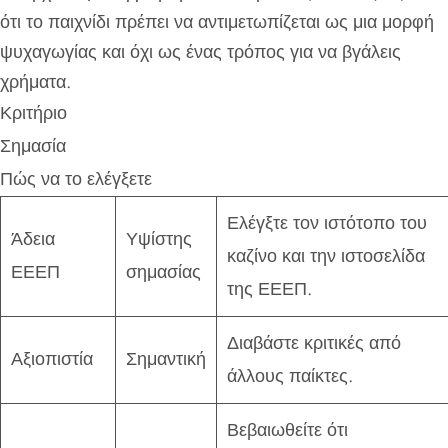
ότι το παιχνίδι πρέπει να αντιμετωπίζεται ως μια μορφή
ψυχαγωγίας και όχι ως ένας τρόπος για να βγάλεις
χρήματα.
Κριτήριο
Σημασία
Πώς να το ελέγξετε
Ελέγξτε τον ιστότοπο του
Άδεια
Υψίστης
καζίνο και την ιστοσελίδα
ΕΕΕΠ
σημασίας
της ΕΕΕΠ.
Διαβάστε κριτικές από
Αξιοπιστία
Σημαντική
άλλους παίκτες.
Βεβαιωθείτε ότι