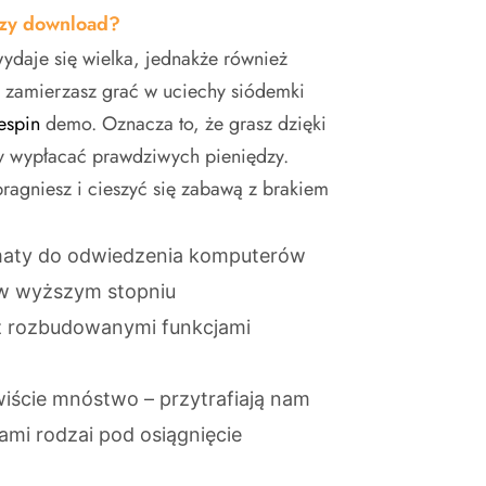
szy download?
daje się wielka, jednakże również
pl zamierzasz grać w uciechy siódemki
espin
demo. Oznacza to, że grasz dzięki
y wypłacać prawdziwych pieniędzy.
ragniesz i cieszyć się zabawą z brakiem
maty do odwiedzenia komputerów
ą w wyższym stopniu
z rozbudowanymi funkcjami
iście mnóstwo – przytrafiają nam
mi rodzai pod osiągnięcie