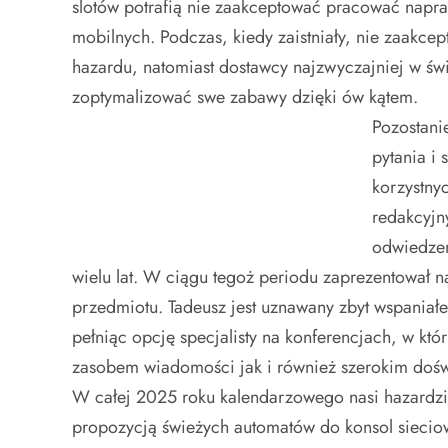
slotów potrafią nie zaakceptować pracować napr
mobilnych. Podczas, kiedy zaistniały, nie zaakcep
hazardu, natomiast dostawcy najzwyczajniej w św
zoptymalizować swe zabawy dzięki ów kątem.
Pozostanie
pytania i spróbujemy darować tobie parę korzyst
redakcyjnym pasuje za analizę automatów do od
szesnascie wielu lat. W ciągu tegoż periodu zapr
odnoszących się tego przedmiotu. Tadeusz jest uz
branży, regularnie pełniąc opcję specjalisty na k
czujności swą staranną zasobem wiadomości jak 
W całej 2025 roku kalendarzowego nasi hazardz
propozycją świeżych automatów do konsol sieci
hazardowe mogą mieć innowacyjną technologię, z
fascynujące funkcje bonusowe. Przede wszystkim 