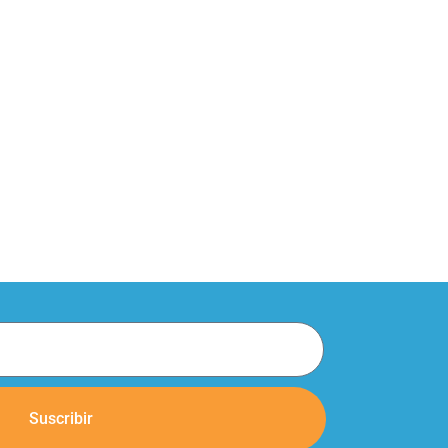
Suscribir