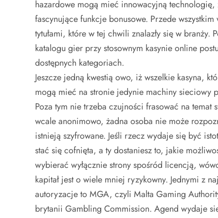
tytułami, które w tej chwili znalazły się w branży
katalogu gier przy stosownym kasynie online postul
dostępnych kategoriach.
Jeszcze jedną kwestią owo, iż wszelkie kasyna, kt
mogą mieć na stronie jedynie machiny sieciowy 
Poza tym nie trzeba czujności frasować na temat 
wcale anonimowo, żadna osoba nie może rozpoz
istnieją szyfrowane. Jeśli rzecz wydaje się być ist
stać się cofnięta, a ty dostaniesz to, jakie możliw
wybierać wyłącznie strony spośród licencją, wó
kapitał jest o wiele mniej ryzykowny. Jednymi z n
autoryzacje to MGA, czyli Malta Gaming Authorit
brytanii Gambling Commission. Agend wydaje się
bardzo stare i najbardziej cenione z nich.
Albo legalne automaty do odwiedzenia kompu