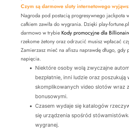
Czym są darmowe sloty internetowego wyjąw
Nagroda pod postacią progresywnego jackpota wy
całkiem zawiła do wygrania. Dzięki play-fortune.
darmowo w trybie
Kody promocyjne dla Billionair
rzekome żetony oraz odrzucić musisz wpłacać cz
Zamierzasz mieć na afiszu naprawdę długo, gdy p
napięcia.
Niektóre osoby wolą zwyczajne auto
bezpłatnie, inni ludzie oraz poszukuj
skomplikowanych video slotów wraz 
bonusowymi.
Czasem wydaje się katalogów rzeczyw
się urządzenia spośród stówamistówka
wygranej.