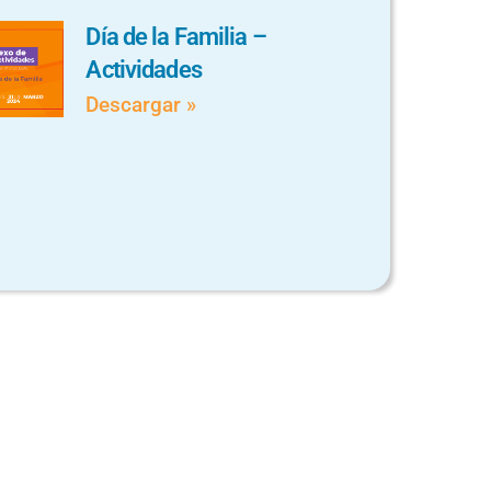
Día de la Familia –
Actividades
Descargar »