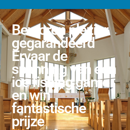
Bevroren plezier
gegarandeerd
Ervaar de
spanning van een
ice fishing game
en win
fantastische
prijze
Inicio