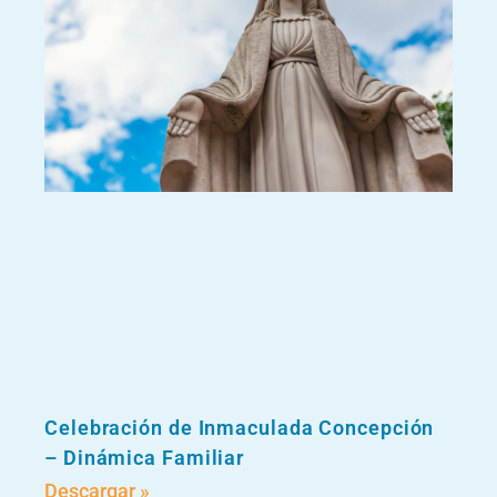
Celebración de Inmaculada Concepción
– Dinámica Familiar
Descargar »