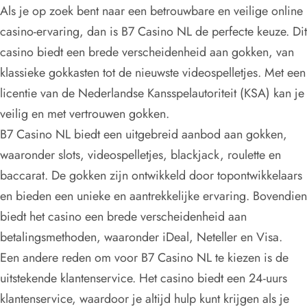
Als je op zoek bent naar een betrouwbare en veilige online
casino-ervaring, dan is B7 Casino NL de perfecte keuze. Dit
casino biedt een brede verscheidenheid aan gokken, van
klassieke gokkasten tot de nieuwste videospelletjes. Met een
licentie van de Nederlandse Kansspelautoriteit (KSA) kan je
veilig en met vertrouwen gokken.
B7 Casino NL biedt een uitgebreid aanbod aan gokken,
waaronder slots, videospelletjes, blackjack, roulette en
baccarat. De gokken zijn ontwikkeld door topontwikkelaars
en bieden een unieke en aantrekkelijke ervaring. Bovendien
biedt het casino een brede verscheidenheid aan
betalingsmethoden, waaronder iDeal, Neteller en Visa.
Een andere reden om voor B7 Casino NL te kiezen is de
uitstekende klantenservice. Het casino biedt een 24-uurs
klantenservice, waardoor je altijd hulp kunt krijgen als je