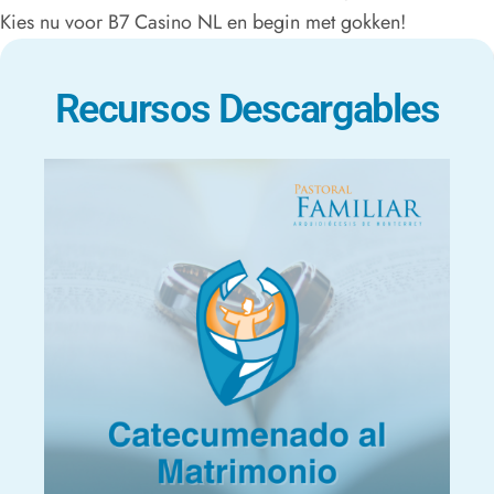
Kies nu voor B7 Casino NL en begin met gokken!
Recursos Descargables