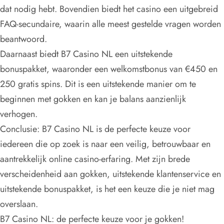
dat nodig hebt. Bovendien biedt het casino een uitgebreid
FAQ-secundaire, waarin alle meest gestelde vragen worden
beantwoord.
Daarnaast biedt B7 Casino NL een uitstekende
bonuspakket, waaronder een welkomstbonus van €450 en
250 gratis spins. Dit is een uitstekende manier om te
beginnen met gokken en kan je balans aanzienlijk
verhogen.
Conclusie: B7 Casino NL is de perfecte keuze voor
iedereen die op zoek is naar een veilig, betrouwbaar en
aantrekkelijk online casino-erfaring. Met zijn brede
verscheidenheid aan gokken, uitstekende klantenservice en
uitstekende bonuspakket, is het een keuze die je niet mag
overslaan.
B7 Casino NL: de perfecte keuze voor je gokken!