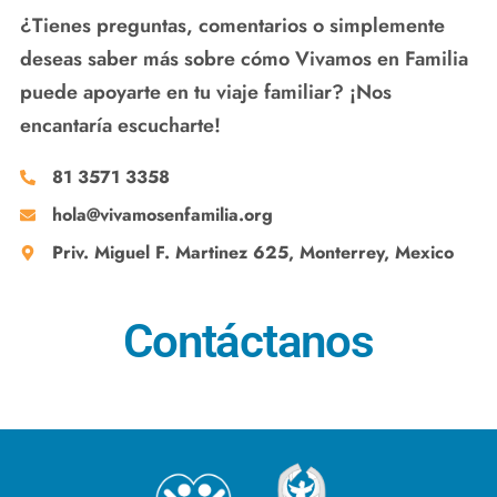
¿Tienes preguntas, comentarios o simplemente
deseas saber más sobre cómo Vivamos en Familia
puede apoyarte en tu viaje familiar? ¡Nos
encantaría escucharte!
81 3571 3358
hola@vivamosenfamilia.org
Priv. Miguel F. Martinez 625, Monterrey, Mexico
Contáctanos