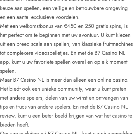
keuze aan spellen, een veilige en betrouwbare omgeving
en een aantal exclusieve voordelen.
Met een welkomstbonus van €450 en 250 gratis spins, is
het perfect om te beginnen met uw avontuur. U kunt kiezen
uit een breed scala aan spellen, van klassieke fruitmachines
tot complexere videospelletjes. En met de B7 Casino NL
app, kunt u uw favoriete spellen overal en op elk moment
spelen.
Maar B7 Casino NL is meer dan alleen een online casino.
Het biedt ook een unieke community, waar u kunt praten
met andere spelers, delen van uw winst en ontvangen van
tips en trucs van andere spelers. En met de B7 Casino NL
review, kunt u een beter beeld krijgen van wat het casino te
bieden heeft.
Om aan te sluiten bij B7 Casino NL, kunt u zich aanmelden