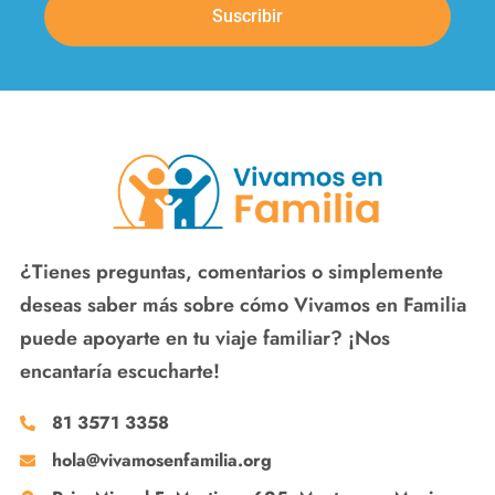
Suscribir
¿Tienes preguntas, comentarios o simplemente
deseas saber más sobre cómo Vivamos en Familia
puede apoyarte en tu viaje familiar? ¡Nos
encantaría escucharte!
81 3571 3358
hola@vivamosenfamilia.org