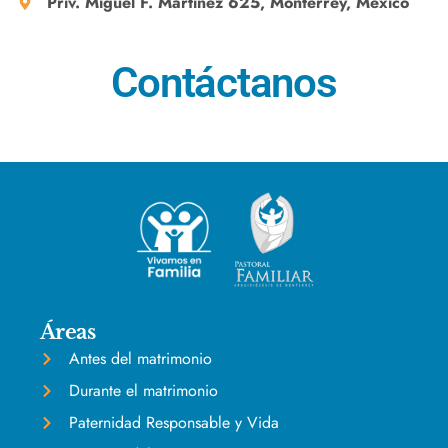
Priv. Miguel F. Martinez 625, Monterrey, Mexico
Contáctanos
Áreas
Antes del matrimonio
Durante el matrimonio
Paternidad Responsable y Vida