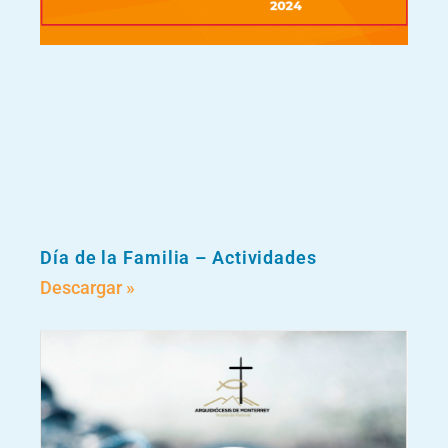
Día de la Familia – Actividades
Descargar »