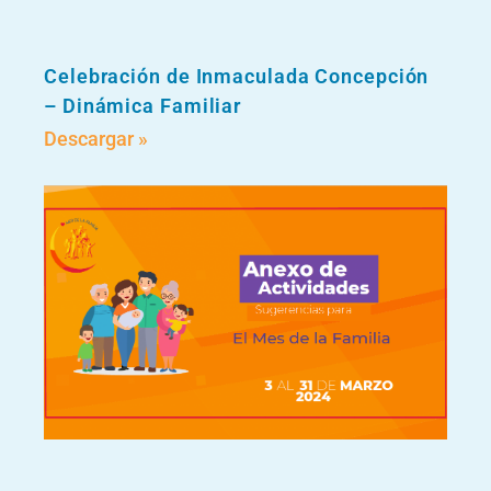
Celebración de Inmaculada Concepción
– Dinámica Familiar
Descargar »