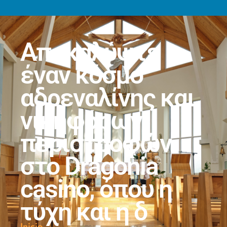
Αποκαλύψτε
έναν κόσμο
αδρεναλίνης και
νικηφόρων
περιστροφών
στο Dragonia
casino, όπου η
τύχη και η δ
Inicio