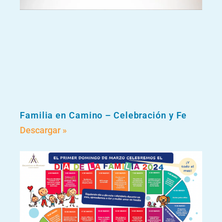
Familia en Camino – Celebración y Fe
Descargar »