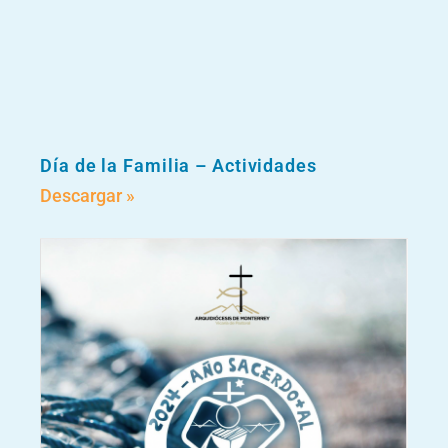
Día de la Familia – Actividades
Descargar »