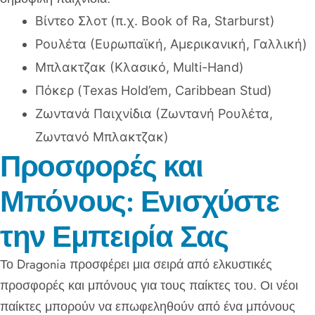
Βίντεο Σλοτ (π.χ. Book of Ra, Starburst)
Ρουλέτα (Ευρωπαϊκή, Αμερικανική, Γαλλική)
Μπλακτζακ (Κλασικό, Multi-Hand)
Πόκερ (Texas Hold’em, Caribbean Stud)
Ζωντανά Παιχνίδια (Ζωντανή Ρουλέτα,
Ζωντανό Μπλακτζακ)
Προσφορές και
Μπόνους: Ενισχύστε
την Εμπειρία Σας
Το Dragonia προσφέρει μια σειρά από ελκυστικές
προσφορές και μπόνους για τους παίκτες του. Οι νέοι
παίκτες μπορούν να επωφεληθούν από ένα μπόνους