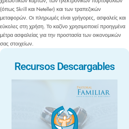
χρεωστικών καρτών, των ηλεκτρονικών πορτοφολιών
(όπως Skrill και Neteller) και των τραπεζικών
μεταφορών. Οι πληρωμές είναι γρήγορες, ασφαλείς και
εύκολες στη χρήση. Το καζίνο χρησιμοποιεί προηγμένα
μέτρα ασφαλείας για την προστασία των οικονομικών
σας στοιχείων.
Recursos Descargables