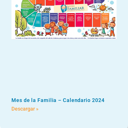
Mes de la Familia – Calendario 2024
Descargar »