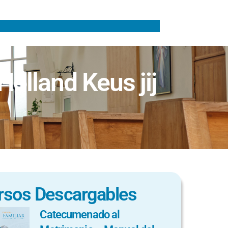
olland Keus jij
rsos Descargables
Catecumenado al