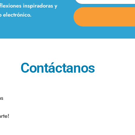
eflexiones inspiradoras y
 electrónico.
Contáctanos
as
rte!