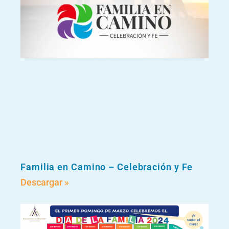
Familia en Camino – Celebración y Fe
Descargar »