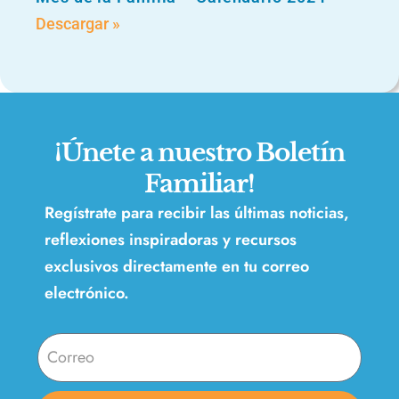
Descargar »
¡Únete a nuestro Boletín
Familiar!
Regístrate para recibir las últimas noticias,
reflexiones inspiradoras y recursos
exclusivos directamente en tu correo
electrónico.