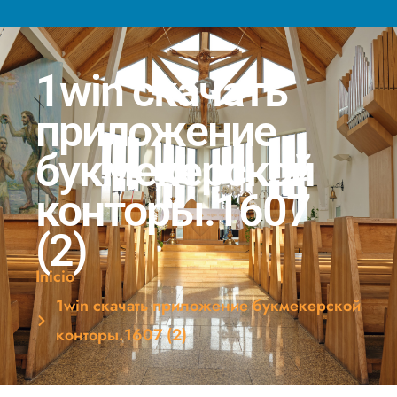
1win скачать
приложение
букмекерской
конторы.1607
(2)
Inicio
1win скачать приложение букмекерской
конторы.1607 (2)