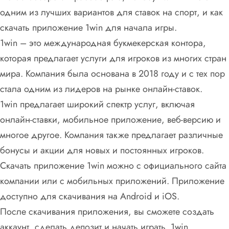
одним из лучших вариантов для ставок на спорт, и как
скачать приложение 1win для начала игры.
1win – это международная букмекерская контора,
которая предлагает услуги для игроков из многих стран
мира. Компания была основана в 2018 году и с тех пор
стала одним из лидеров на рынке онлайн-ставок.
1win предлагает широкий спектр услуг, включая
онлайн-ставки, мобильное приложение, веб-версию и
многое другое. Компания также предлагает различные
бонусы и акции для новых и постоянных игроков.
Скачать приложение 1win можно с официального сайта
компании или с мобильных приложений. Приложение
доступно для скачивания на Android и iOS.
После скачивания приложения, вы сможете создать
аккаунт, сделать депозит и начать играть. 1win