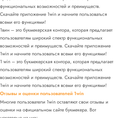
функциональных возможностей и преимуществ.
Скачайте приложение 1win и начните пользоваться
всеми его функциями!
1вин – это букмекерская контора, которая предлагает
пользователям широкий спектр функциональных
возможностей и преимуществ. Скачайте приложение
1win и начните пользоваться всеми его функциями!
1 win – это букмекерская контора, которая предлагает
пользователям широкий спектр функциональных
возможностей и преимуществ. Скачайте приложение
1win и начните пользоваться всеми его функциями!
Отзывы и оценки пользователей 1win
Многие пользователи 1win оставляют свои отзывы и
оценки на официальном сайте букмекера. Вот
некоторые из них: