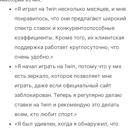
«Я играл на 1win несколько месяцев, и мне
понравилось, что они предлагают широкий
спектр ставок и конкурентоспособные
коэффициенты. Кроме того, их клиентская
поддержка работает круглосуточно, что
очень удобно.»
«Я начал играть на 1win, потому что у них
есть зеркало, которое позволяет мне
играть, даже если официальный сайт
заблокирован. Теперь я регулярно делаю
ставки на 1win и рекомендую это делать
всем, кто любит спорт.»
«Я был удивлен, когда я обнаружил, что