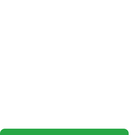
1win — скачать
приложение
букмекерской
конторы