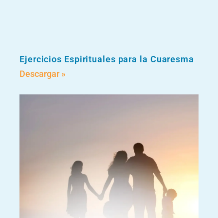
Ejercicios Espirituales para la Cuaresma
Descargar »