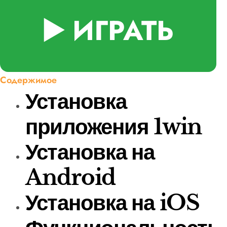
▶️ ИГРАТЬ
Содержимое
Установка
приложения 1win
Установка на
Android
Установка на iOS