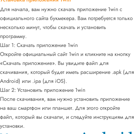
Для начала, вам нужно скачать приложение 1win с
официального сайта букмекера. Вам потребуется только
несколько минут, чтобы скачать и установить
программу.
Шаг 1: Скачать приложение 1win
Откройте официальный сайт 1win и кликните на кнопку
«Скачать приложение». Вы увидите файл для
скачивания, который будет иметь расширение .apk (для
Android) или .ipa (для iOS).
Шаг 2: Установить приложение 1win
После скачивания, вам нужно установить приложение
на ваш смартфон или планшет. Для этого откройте
файл, который вы скачали, и следуйте инструкциям для
установки.