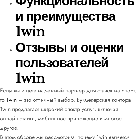
Функциональность
и преимущества
1win
Отзывы и оценки
пользователей
1win
Если вы ищете надежный партнер для ставок на спорт,
то
1win
– это отличный выбор. Букмекерская контора
1win предлагает широкий спектр услуг, включая
онлайн-ставки, мобильное приложение и многое
другое.
В этом обзоре мы рассмотрим, почему 1win является