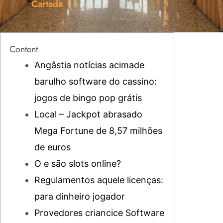
Cartada
Content
Angâstia notícias acimade
barulho software do cassino:
jogos de bingo pop grátis
Local – Jackpot abrasado
Mega Fortune de 8,57 milhões
de euros
O e são slots online?
Regulamentos aquele licenças:
para dinheiro jogador
Provedores criancice Software