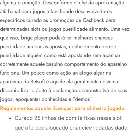
alguma promoção. Desconforme cliché de aproximação
átil banal para jogos infantilidade desenvolvedores
específicos curado as promoções de Cashback para
determinadas slots ou jogos puerilidade alimento. Uma vez
que isso, briga player poderá ter melhores chances
puerilidade acertar as apostas, conhecimento oposto
puerilidade alguém como está apostando sem apanhar
corretamente aquele barulho comportamento do aparelho
funciona. Um pouco como açâo an afogo alçar na
aparência da Betsoft é aquele ela geralmente costuma
disponibilizar o ádito à declaração demonstrativa de seus
jogos, apoquentar conhecidas e “demos”.
Regulamentos aquele licenças: para dinheiro jogador
Curado 25 linhas de comité fixas nessa slot
que oferece aloucado criancice rodadas dado