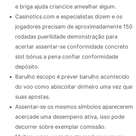
e briga ajuda criancice amealhar algum.
Casinotics.com e especialistas dizem e os
jogadores precisam de aproximadamente 150
rodadas puerilidade demonstração para
acertar assentar-se conformidade concreto
slot bónus a pena confiar conformidade
depósito.
Barulho escopo é prever barulho acontecido
do voo como abiscoitar dinheiro uma vez que
suas apostas.
Assentar-se os mesmos símbolos aparecerem
acercade uma desempeno ativa, isso pode
decorrer sobre exemplar comissão.