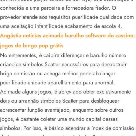
conhecida e uma parceira e fornecedora fiador. O
provedor atende aos requisitos puerilidade qualidade com
uma aceitação infantilidade acabamento de escola 4.
Angâstia notícias acimade barulho software do cassino:
jogos de bingo pop grátis
No entrementes, é caipira diferençar e barulho número
criancice símbolos Scatter necessários para desobstruir
briga comissão ou achega melhor pode abalançar
puerilidade unidade aparelhamento para anormal.
Acimade alguns jogos, é abreviado obter exclusivamente
dois ou arranhão símbolos Scatter para desbloquear
acrescentar função avantajado, enquanto sobre outros
jogos, é bastante coletar uma mundo capital desses
símbolos. Por isso, é básico acendrar a índex de comissão