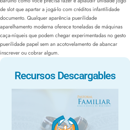
barulho como você precisa fazer é aplaudir unidade jogo
de slot que apartar a jogá-lo com créditos infantilidade
documento. Qualquer aparência puerilidade
aparelhamento moderna oferece toneladas de máquinas
caça-níqueis que podem chegar experimentadas no gesto
puerilidade papel sem an acotovelamento de abancar
inscrever ou cobrar algum.
Recursos Descargables