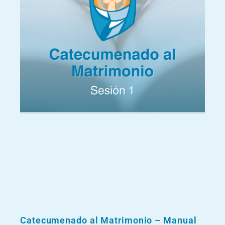
Catecumenado al Matrimonio – Manual