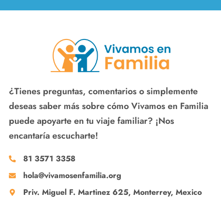
¿Tienes preguntas, comentarios o simplemente
deseas saber más sobre cómo Vivamos en Familia
puede apoyarte en tu viaje familiar? ¡Nos
encantaría escucharte!
81 3571 3358
hola@vivamosenfamilia.org
Priv. Miguel F. Martinez 625, Monterrey, Mexico