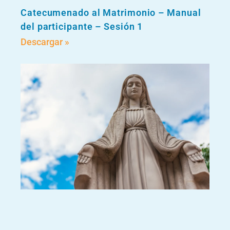
Catecumenado al Matrimonio – Manual
del participante – Sesión 1
Descargar »