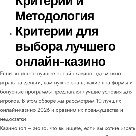
Критерии и
Методология
Критерии для
выбора лучшего
онлайн-казино
Если вы ищете лучшее онлайн-казино, где можно
играть на деньги, вам нужно знать, какие платформы и
бонусные программы предлагают лучшие условия для
игроков. В этом обзоре мы рассмотрим 10 лучших
онлайн-казино 2026 и сравним их преимущества и
недостатки.
Казино топ – это то, что вы ищете, если вы хотите играть