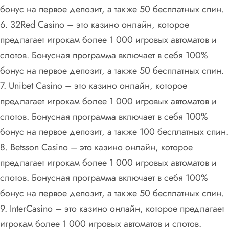
бонус на первое депозит, а также 50 бесплатных спин.
6. 32Red Casino – это казино онлайн, которое
предлагает игрокам более 1 000 игровых автоматов и
слотов. Бонусная программа включает в себя 100%
бонус на первое депозит, а также 50 бесплатных спин.
7. Unibet Casino – это казино онлайн, которое
предлагает игрокам более 1 000 игровых автоматов и
слотов. Бонусная программа включает в себя 100%
бонус на первое депозит, а также 100 бесплатных спин.
8. Betsson Casino – это казино онлайн, которое
предлагает игрокам более 1 000 игровых автоматов и
слотов. Бонусная программа включает в себя 100%
бонус на первое депозит, а также 50 бесплатных спин.
9. InterCasino – это казино онлайн, которое предлагает
игрокам более 1 000 игровых автоматов и слотов.