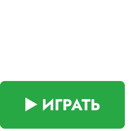
платформ и
бонусных
программ
▶️ ИГРАТЬ