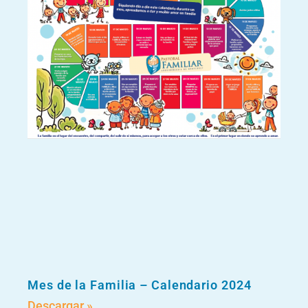
Mes de la Familia – Calendario 2024
Descargar »