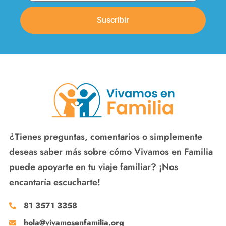
Suscribir
¿Tienes preguntas, comentarios o simplemente
deseas saber más sobre cómo Vivamos en Familia
puede apoyarte en tu viaje familiar? ¡Nos
encantaría escucharte!
81 3571 3358
hola@vivamosenfamilia.org