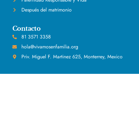
Después del matrimonio
Contacto
81 3571 3358
hola@vivamosenfamilia.org
Priv. Miguel F. Martinez 625, Monterrey, Mexico