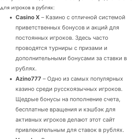
для игроков в рублях:
Casino X
– Казино с отличной системой
приветственных бонусов и акций для
постоянных игроков. Здесь часто
проводятся турниры с призами и
дополнительными бонусами за ставки в
рублях.
Azino777
– Одно из самых популярных
казино среди русскоязычных игроков.
Щедрые бонусы на пополнение счета,
бесплатные вращения и кэшбэк для
активных игроков делают этот сайт
привлекательным для ставок в рублях.