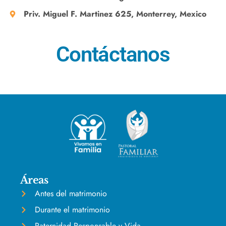
Priv. Miguel F. Martinez 625, Monterrey, Mexico
Contáctanos
Áreas
Antes del matrimonio
Durante el matrimonio
Paternidad Responsable y Vida