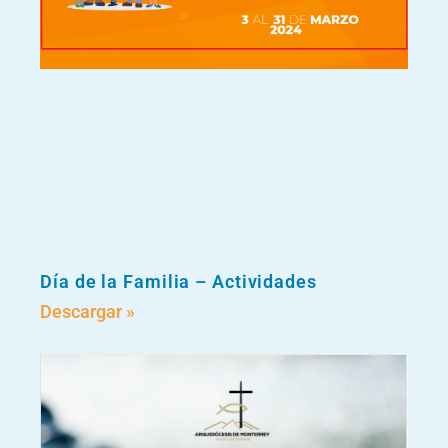
Día de la Familia – Actividades
Descargar »