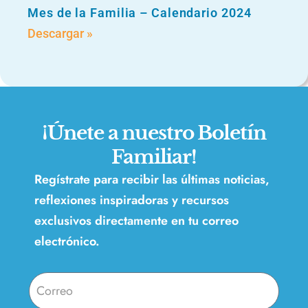
Mes de la Familia – Calendario 2024
Descargar »
¡Únete a nuestro Boletín
Familiar!
Regístrate para recibir las últimas noticias,
reflexiones inspiradoras y recursos
exclusivos directamente en tu correo
electrónico.