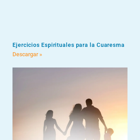
Ejercicios Espirituales para la Cuaresma
Descargar »