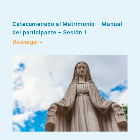
Catecumenado al Matrimonio – Manual
del participante – Sesión 1
Descargar »