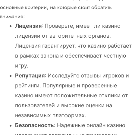
основные критерии, на которые стоит обратить
внимание:
Лицензия
: Проверьте, имеет ли казино
лицензии от авторитетных органов.
Лицензия гарантирует, что казино работает
в рамках закона и обеспечивает честную
игру.
Репутация
: Исследуйте отзывы игроков и
рейтинги. Популярные и проверенные
казино имеют положительные отклики от
пользователей и высокие оценки на
независимых платформах.
Безопасность
: Надежные онлайн казино