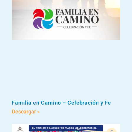
Familia en Camino – Celebración y Fe
Descargar »