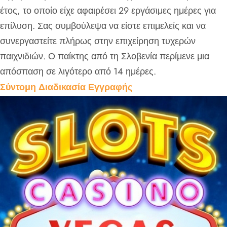
έτος, το οποίο είχε αφαιρέσει 29 εργάσιμες ημέρες για
επίλυση. Σας συμβούλεψα να είστε επιμελείς και να
συνεργαστείτε πλήρως στην επιχείρηση τυχερών
παιχνιδιών. Ο παίκτης από τη Σλοβενία ​​περίμενε μια
απόσπαση σε λιγότερο από 14 ημέρες.
Σύντομη Διαδικασία Εγγραφής