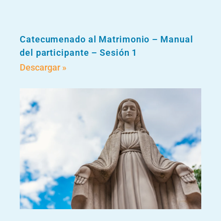
Catecumenado al Matrimonio – Manual
del participante – Sesión 1
Descargar »