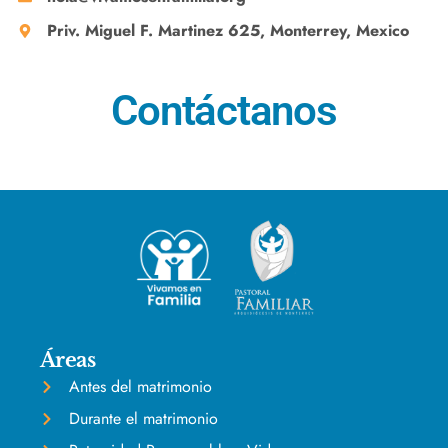
Priv. Miguel F. Martinez 625, Monterrey, Mexico
Contáctanos
Áreas
Antes del matrimonio
Durante el matrimonio