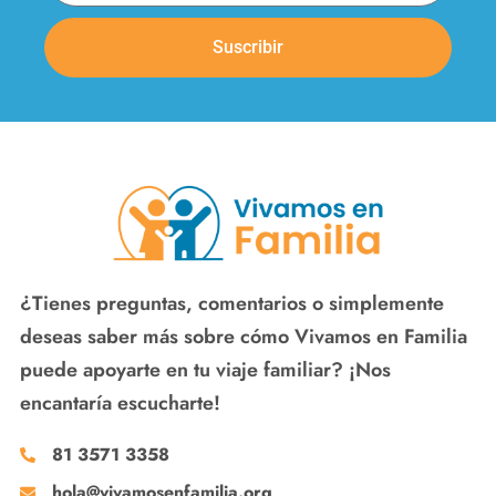
Suscribir
¿Tienes preguntas, comentarios o simplemente
deseas saber más sobre cómo Vivamos en Familia
puede apoyarte en tu viaje familiar? ¡Nos
encantaría escucharte!
81 3571 3358
hola@vivamosenfamilia.org