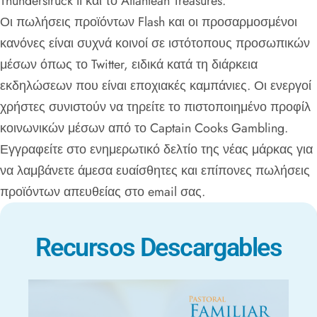
Thunderstruck II και το Atlantean Treasures.
Οι πωλήσεις προϊόντων Flash και οι προσαρμοσμένοι
κανόνες είναι συχνά κοινοί σε ιστότοπους προσωπικών
μέσων όπως το Twitter, ειδικά κατά τη διάρκεια
εκδηλώσεων που είναι εποχιακές καμπάνιες. Οι ενεργοί
χρήστες συνιστούν να τηρείτε το πιστοποιημένο προφίλ
κοινωνικών μέσων από το Captain Cooks Gambling.
Εγγραφείτε στο ενημερωτικό δελτίο της νέας μάρκας για
να λαμβάνετε άμεσα ευαίσθητες και επίπονες πωλήσεις
προϊόντων απευθείας στο email σας.
Recursos Descargables