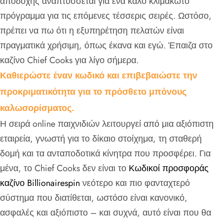
αποδοχής αναπτύσσεται για ένα καλό κλιμακωτό
πρόγραμμα για τις επόμενες τέσσερις σειρές. Ωστόσο,
πρέπει να πω ότι η εξυπηρέτηση πελατών είναι
πραγματικά χρήσιμη, όπως έκανα και εγώ. Έπαιζα στο
καζίνο Chief Cooks για λίγο σήμερα.
Καθιερώστε έναν κωδικό και επιβεβαιώστε την
προκριματικότητα για το πρόσθετο μπόνους
καλωσορίσματος.
Η σειρά online παιχνιδιών λειτουργεί από μια αξιόπιστη
εταιρεία, γνωστή για το δίκαιο στοίχημα, τη σταθερή
δομή και τα ανταποδοτικά κίνητρα που προσφέρει. Για
μένα, το Chief Cooks δεν είναι το
Κωδικοί προσφοράς
καζίνο Billionairespin
νεότερο και πιο φανταχτερό
σύστημα που διατίθεται, ωστόσο είναι κανονικό,
ασφαλές και αξιόπιστο – και συχνά, αυτό είναι που θα